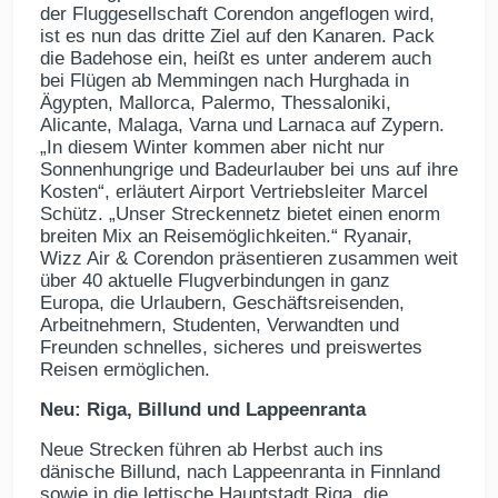
der Fluggesellschaft Corendon angeflogen wird,
ist es nun das dritte Ziel auf den Kanaren. Pack
die Badehose ein, heißt es unter anderem auch
bei Flügen ab Memmingen nach Hurghada in
Ägypten, Mallorca, Palermo, Thessaloniki,
Alicante, Malaga, Varna und Larnaca auf Zypern.
„In diesem Winter kommen aber nicht nur
Sonnenhungrige und Badeurlauber bei uns auf ihre
Kosten“, erläutert Airport Vertriebsleiter Marcel
Schütz. „Unser Streckennetz bietet einen enorm
breiten Mix an Reisemöglichkeiten.“ Ryanair,
Wizz Air & Corendon präsentieren zusammen weit
über 40 aktuelle Flugverbindungen in ganz
Europa, die Urlaubern, Geschäftsreisenden,
Arbeitnehmern, Studenten, Verwandten und
Freunden schnelles, sicheres und preiswertes
Reisen ermöglichen.
Neu: Riga, Billund und Lappeenranta
Neue Strecken führen ab Herbst auch ins
dänische Billund, nach Lappeenranta in Finnland
sowie in die lettische Hauptstadt Riga, die