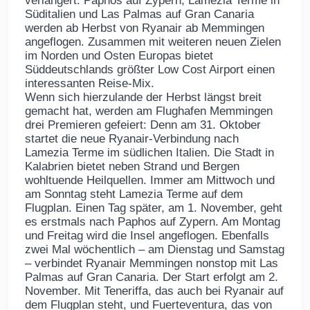
verlängert: Paphos auf Zypern, Lamezia Terme in
Süditalien und Las Palmas auf Gran Canaria
werden ab Herbst von Ryanair ab Memmingen
angeflogen. Zusammen mit weiteren neuen Zielen
im Norden und Osten Europas bietet
Süddeutschlands größter Low Cost Airport einen
interessanten Reise-Mix.
Wenn sich hierzulande der Herbst längst breit
gemacht hat, werden am Flughafen Memmingen
drei Premieren gefeiert: Denn am 31. Oktober
startet die neue Ryanair-Verbindung nach
Lamezia Terme im südlichen Italien. Die Stadt in
Kalabrien bietet neben Strand und Bergen
wohltuende Heilquellen. Immer am Mittwoch und
am Sonntag steht Lamezia Terme auf dem
Flugplan. Einen Tag später, am 1. November, geht
es erstmals nach Paphos auf Zypern. Am Montag
und Freitag wird die Insel angeflogen. Ebenfalls
zwei Mal wöchentlich – am Dienstag und Samstag
– verbindet Ryanair Memmingen nonstop mit Las
Palmas auf Gran Canaria. Der Start erfolgt am 2.
November. Mit Teneriffa, das auch bei Ryanair auf
dem Flugplan steht, und Fuerteventura, das von