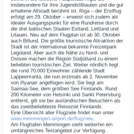
insbesondere für ihre Jugendstilbauten und die gut
erhaltene Altstadt berühmt ist. Riga – der Erstflug
erfolgt am 29. Oktober – erweist sich zudem als
idealer Ausgangspunkt für eine Rundreise durch
die drei baltischen Staaten Estland, Lettland und
Litauen. Neu auf dem Flugplan ist ab 30. Oktober
auch Billund. Die größte touristische Attraktion der
Stadt ist der international bekannte Freizeitpark
Legoland. Aber auch die Nähe zu Nord- und
Ostsee machen die Region Südjütland zu einem
beliebten touristischen Ziel. Weiter nördlich liegt
die rund 70.000 Einwohner zählende Stadt
Lappeenranta, die nun erstmals ab 2. November
von Ryanair angeflogen wird. Sie liegt am
Saimaa-See, dem größten See Finnlands. Rund
200 Kilometer von Helsinki und Sankt Petersburg
entfernt, gilt sie bei ausländischen Besuchern als
das zweitbeliebteste Reiseziel Finnlands.
Eine Übersicht aller Flugziele findet man unter
www.memmingen-airport.de/flugziele
.
Am Flughafen Memmingen steht weiterhin ein
umfangreiches Testangebot zur Verfügung.