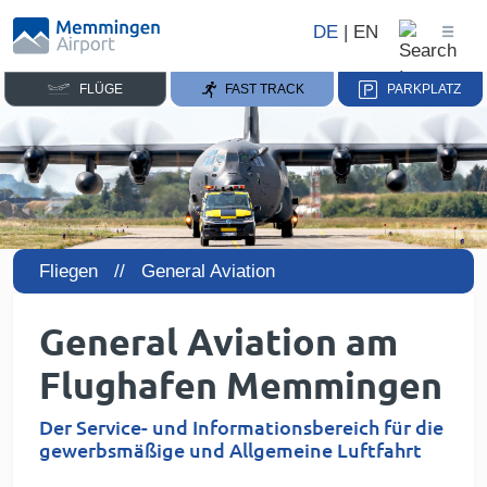
DE
|
EN
FLÜGE
FAST TRACK
PARKPLATZ
Fliegen //
General Aviation
General Aviation am
Flughafen Memmingen
Der Service- und Informationsbereich für die
gewerbsmäßige und Allgemeine Luftfahrt