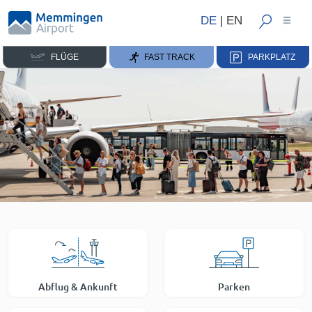
DE
|
EN
FLÜGE
FAST TRACK
PARKPLATZ
Abflug & Ankunft
Parken