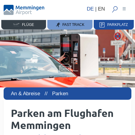
DE
|
EN
FLÜGE
FAST TRACK
PARKPLATZ
An & Abreise //
Parken
Parken am Flughafen
Memmingen