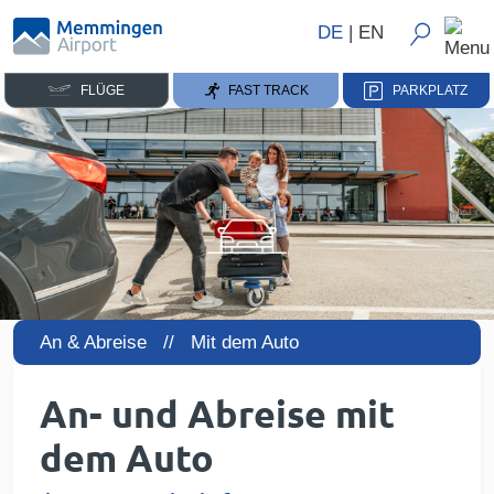
DE
|
EN
FLÜGE
FAST TRACK
PARKPLATZ
An & Abreise //
Mit dem Auto
An- und Abreise mit
dem Auto