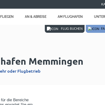
K
FLIEGEN
AN & ABREISE
AM FLUGHAFEN
UNTER
FLUG BUCHEN
FA
ughafen Memmingen
ehr oder Flugbetrieb
 für die Bereiche
uns erwartet Sie ein