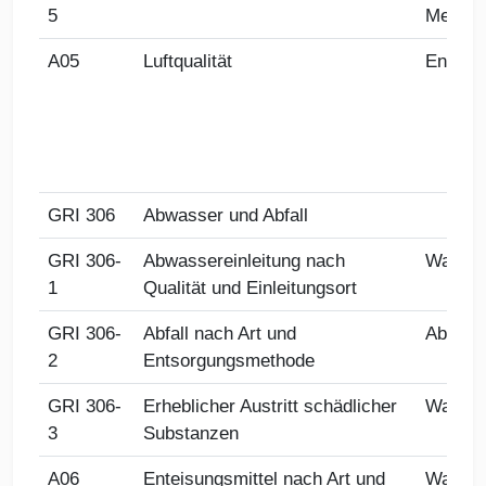
5
Memmi
A05
Luftqualität
Energi
GRI 306
Abwasser und Abfall
GRI 306-
Abwassereinleitung nach
Wasse
1
Qualität und Einleitungsort
GRI 306-
Abfall nach Art und
Abfall
2
Entsorgungsmethode
GRI 306-
Erheblicher Austritt schädlicher
Wasse
3
Substanzen
A06
Enteisungsmittel nach Art und
Wasse