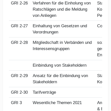
GRI 2-26
Verfahren für die Einholung von
Stakeho
Ratschlägen und die Meldung
Kommun
von Anliegen
Person
GRI 2-27
Einhaltung von Gesetzen und
Compli
Verordnungen
GRI 2-28
Mitgliedschaft in Verbänden und
soziale
Interessensgruppen
gesells
Engage
Einbindung von Stakeholdern
GRI 2-29
Ansatz für die Einbindung von
Stakeho
Stakeholdern
Kommun
GRI 2-30
Tarifverträge
GRI 3
Wesentliche Themen 2021
Angabe
& Bran