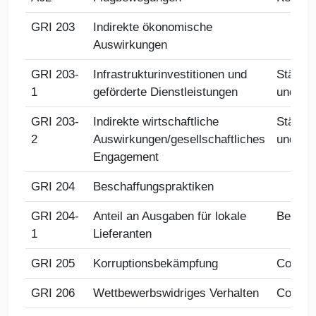
GRI 203
Indirekte ökonomische
Auswirkungen
GRI 203-
Infrastrukturinvestitionen und
Stärkun
1
geförderte Dienstleistungen
und To
GRI 203-
Indirekte wirtschaftliche
Stärkun
2
Auswirkungen/gesellschaftliches
und To
Engagement
GRI 204
Beschaffungspraktiken
GRI 204-
Anteil an Ausgaben für lokale
Bescha
1
Lieferanten
GRI 205
Korruptionsbekämpfung
Compli
GRI 206
Wettbewerbswidriges Verhalten
Compli