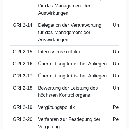
für das Management der
Auswirkungen
GRI 2-14
Delegation der Verantwortung
Untern
für das Management der
Auswirkungen
GRI 2-15
Interessenskonflikte
Untern
GRI 2-16
Übermittlung kritischer Anliegen
Untern
GRI 2-17
Übermittlung kritischer Anliegen
Untern
GRI 2-18
Bewertung der Leistung des
Untern
höchsten Kontrollorgans
GRI 2-19
Vergütungspolitik
Person
GRI 2-20
Verfahren zur Festlegung der
Person
Vergütung