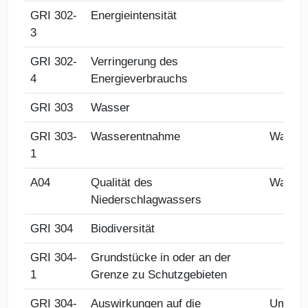
GRI 302-
Energieintensität
3
GRI 302-
Verringerung des
4
Energieverbrauchs
GRI 303
Wasser
GRI 303-
Wasserentnahme
Wasse
1
A04
Qualität des
Wasse
Niederschlagwassers
GRI 304
Biodiversität
GRI 304-
Grundstücke in oder an der
1
Grenze zu Schutzgebieten
GRI 304-
Auswirkungen auf die
Umwel