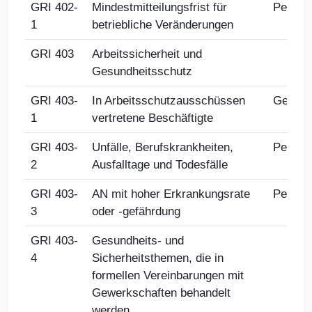
GRI 402-
Mindestmitteilungsfrist für
Person
1
betriebliche Veränderungen
GRI 403
Arbeitssicherheit und
Gesundheitsschutz
GRI 403-
In Arbeitsschutzausschüssen
Gesund
1
vertretene Beschäftigte
GRI 403-
Unfälle, Berufskrankheiten,
Person
2
Ausfalltage und Todesfälle
GRI 403-
AN mit hoher Erkrankungsrate
Person
3
oder -gefährdung
GRI 403-
Gesundheits- und
4
Sicherheitsthemen, die in
formellen Vereinbarungen mit
Gewerkschaften behandelt
werden