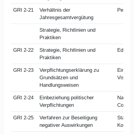
GRI 2-21
Verhältnis der
Person
Jahresgesamtvergütung
Strategie, Richtlinien und
Praktiken
GRI 2-22
Strategie, Richtlinien und
Editoria
Praktiken
GRI 2-23
Verpflichtungserklärung zu
Einführ
Grundsätzen und
Vision/
Handlungsweisen
GRI 2-24
Einbeziehung politischer
Nachhal
Verpflichtungen
Compli
GRI 2-25
Verfahren zur Beseitigung
Stakeho
negativer Auswirkungen
Kommun