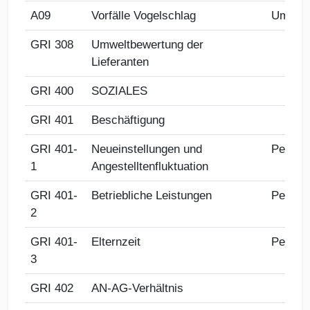
A09
Vorfälle Vogelschlag
Umwel
GRI 308
Umweltbewertung der
Lieferanten
GRI 400
SOZIALES
GRI 401
Beschäftigung
GRI 401-
Neueinstellungen und
Person
1
Angestelltenfluktuation
GRI 401-
Betriebliche Leistungen
Person
2
GRI 401-
Elternzeit
Person
3
GRI 402
AN-AG-Verhältnis