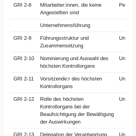
GRI 2-8
Mitarbeiter:innen, die keine
Person
Angestellten sind
Unternehmensführung
GRI 2-9
Führungsstruktur und
Untern
Zusammensetzung
GRI 2-10
Nominierung und Auswahl des
Untern
höchsten Kontrollorgans
GRI 2-11
Vorsitzende:r des höchsten
Untern
Kontrollorgans
GRI 2-12
Rolle des höchsten
Untern
Kontrollorgans bei der
Beaufsichtigung der Bewältigung
der Auswirkungen
GRI 2-13
Delegation der Verantwortung
Untern