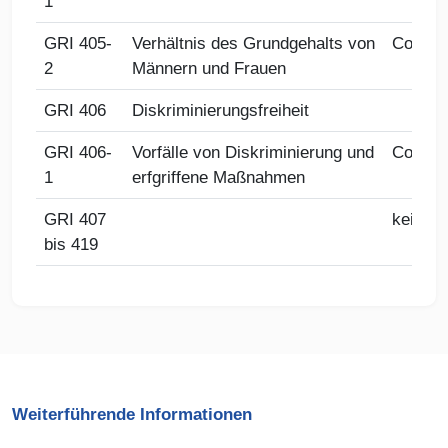
1
GRI 405-
Verhältnis des Grundgehalts von
Compli
2
Männern und Frauen
GRI 406
Diskriminierungsfreiheit
GRI 406-
Vorfälle von Diskriminierung und
Compli
1
erfgriffene Maßnahmen
GRI 407
keine V
bis 419
Weiterführende Informationen