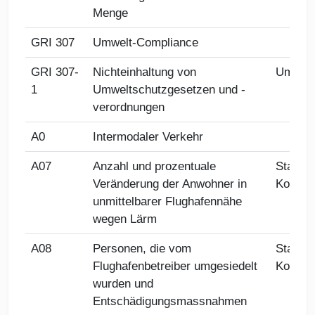
Menge
GRI 307
Umwelt-Compliance
GRI 307-
Nichteinhaltung von
Umwel
1
Umweltschutzgesetzen und -
verordnungen
A0
Intermodaler Verkehr
A07
Anzahl und prozentuale
Stakeho
Veränderung der Anwohner in
Kommun
unmittelbarer Flughafennähe
wegen Lärm
A08
Personen, die vom
Stakeho
Flughafenbetreiber umgesiedelt
Kommun
wurden und
Entschädigungsmassnahmen