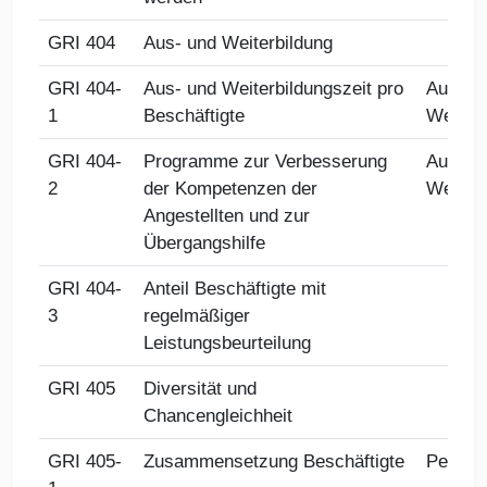
GRI 404
Aus- und Weiterbildung
GRI 404-
Aus- und Weiterbildungszeit pro
Aus- u
1
Beschäftigte
Weiterb
GRI 404-
Programme zur Verbesserung
Aus- u
2
der Kompetenzen der
Weiterb
Angestellten und zur
Übergangshilfe
GRI 404-
Anteil Beschäftigte mit
3
regelmäßiger
Leistungsbeurteilung
GRI 405
Diversität und
Chancengleichheit
GRI 405-
Zusammensetzung Beschäftigte
Person