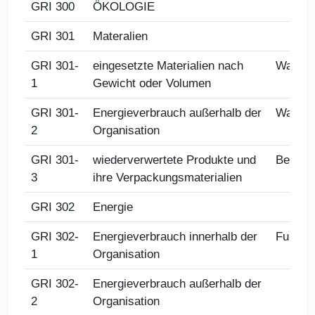
GRI 300
ÖKOLOGIE
GRI 301
Materalien
GRI 301-
eingesetzte Materialien nach
Wasse
1
Gewicht oder Volumen
GRI 301-
Energieverbrauch außerhalb der
Wasse
2
Organisation
GRI 301-
wiederverwertete Produkte und
Bescha
3
ihre Verpackungsmaterialien
GRI 302
Energie
GRI 302-
Energieverbrauch innerhalb der
Fußabd
1
Organisation
GRI 302-
Energieverbrauch außerhalb der
2
Organisation