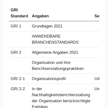
GRI
Standard
Angaben
Seite
GRI 1
Grundlagen 2021
ANWENDBARE
BRANCHENSTANDARDS
GRI 2
Allgemeine Angaben 2021
Organisation und ihre
Berichtserstattungspraktiken
GRI 2-1
Organisationsprofil
U4
GRI 2-2
In der
Untern
Nachhaltigkeitsberichterstattung
der Organisation berücksichtigte
Entitäten