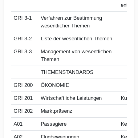
enthalt
GRI 3-1
Verfahren zur Bestimmung
wesentlicher Themen
GRI 3-2
Liste der wesentlichen Themen
GRI 3-3
Management von wesentlichen
Themen
THEMENSTANDARDS
GRI 200
ÖKONOMIE
GRI 201
Wirtschaftliche Leistungen
Kurzpo
GRI 202
Marktpräsenz
A01
Passagiere
Kennzah
A02
Flugbewegungen
Kennzah