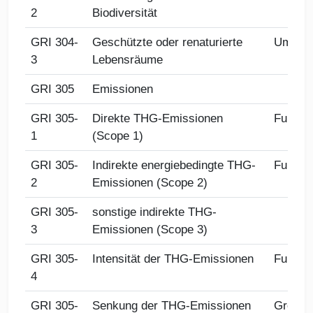
2
Biodiversität
GRI 304-
Geschützte oder renaturierte
Umwel
3
Lebensräume
GRI 305
Emissionen
GRI 305-
Direkte THG-Emissionen
Fußabd
1
(Scope 1)
GRI 305-
Indirekte energiebedingte THG-
Fußabd
2
Emissionen (Scope 2)
GRI 305-
sonstige indirekte THG-
3
Emissionen (Scope 3)
GRI 305-
Intensität der THG-Emissionen
Fußabd
4
GRI 305-
Senkung der THG-Emissionen
Green A